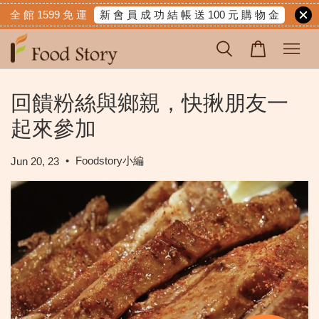
新 會 員 成 功 結 帳 送 100 元 購 物 金
全 館 1599 免 運
回饋粉絲與鄉親，快揪朋友一
起來參加
•
Foodstory小編
Jun 20, 23