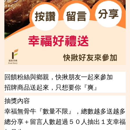
回饋粉絲與鄉親，快揪朋友一起來參加
招牌商品送起來，只想要你『爽』
抽獎內容
幸福無骨牛『數量不限』，總數越多送越多
總分享＋留言人數超過５０人抽出１支幸福