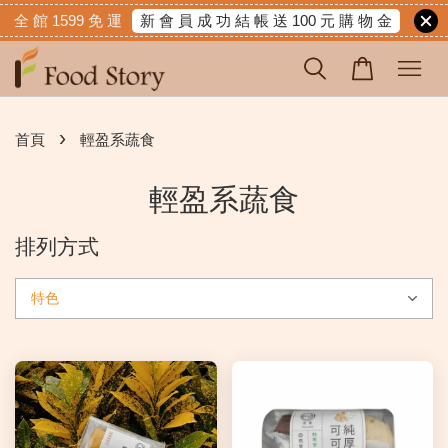
新 會 員 成 功 結 帳 送 100 元 購 物 金
全 館 1599 免 運
›
首頁
輕盈系蔬食
輕盈系蔬食
排列方式