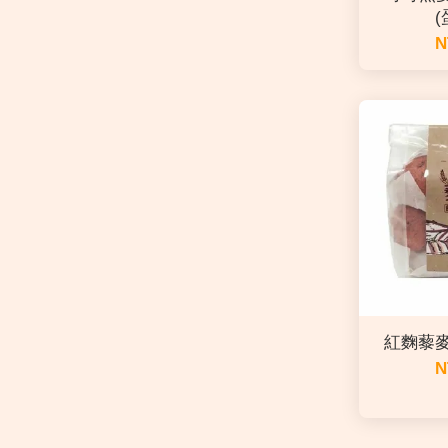
(
N
紅麴藜麥
N