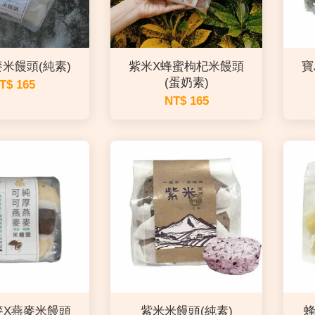
米饅頭(純素)
紫米X蜂蜜枸杞米饅頭
寶
(蛋奶素)
T$ 165
NT$ 165
麥X燕麥米饅頭
紫米米饅頭(純素)
蜂