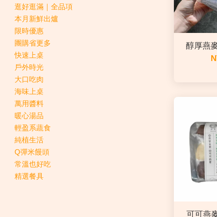
逛好逛滿｜全品項
本月新鮮出爐
限時優惠
團購省更多
醇厚燕麥
快速上桌
N
戶外時光
大口吃肉
海味上桌
萬用醬料
暖心湯品
輕盈系蔬食
純植生活
Q彈米饅頭
常溫也好吃
精選餐具
可可燕