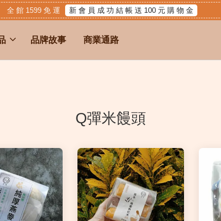
新 會 員 成 功 結 帳 送 100 元 購 物 金
全 館 1599 免 運
品
品牌故事
商業通路
Q彈米饅頭