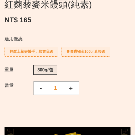
紅麴藜麥米饅頭(純素)
NT$ 165
適用優惠
輕鬆上菜好幫手，您買我送
會員購物金100元直接送
重量
300g/包
數量
-
+