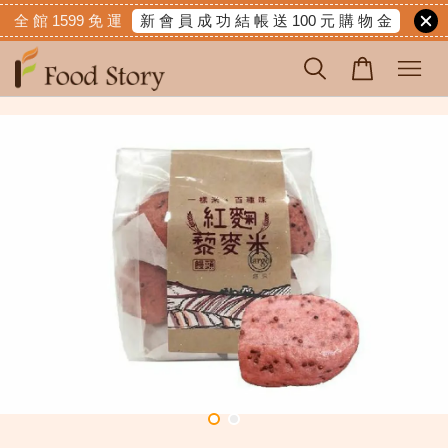
新 會 員 成 功 結 帳 送 100 元 購 物 金
全 館 1599 免 運