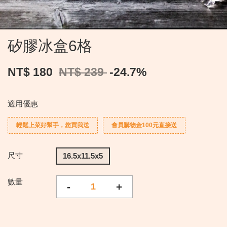
矽膠冰盒6格
NT$ 180
NT$ 239
-24.7%
適用優惠
輕鬆上菜好幫手，您買我送
會員購物金100元直接送
尺寸
16.5x11.5x5
數量
-
+