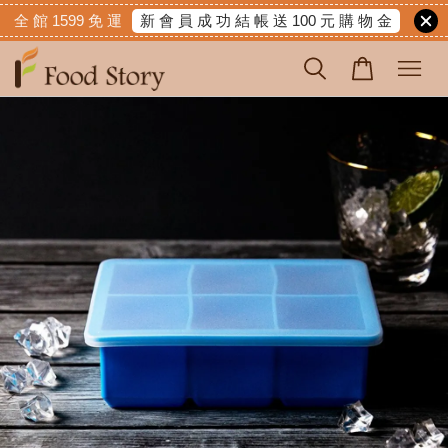
新 會 員 成 功 結 帳 送 100 元 購 物 金
全 館 1599 免 運