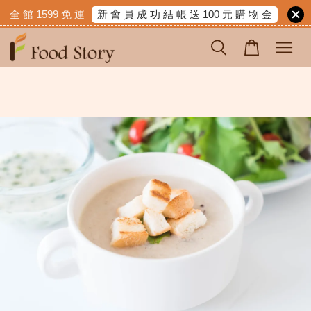
新 會 員 成 功 結 帳 送 100 元 購 物 金
全 館 1599 免 運