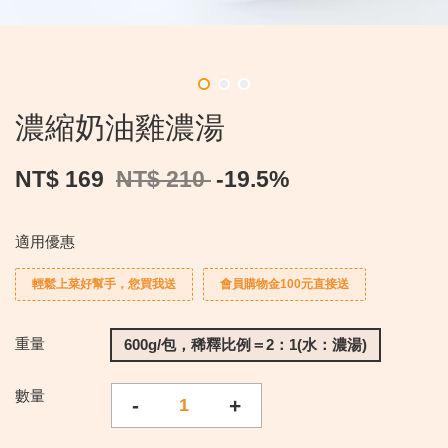
濃縮奶油雞濃湯
NT$ 169
NT$ 210
-19.5%
適用優惠
輕鬆上菜好幫手，您買我送
會員購物金100元直接送
重量
600g/包，稀釋比例＝2：1(水：濃湯)
數量
-
+