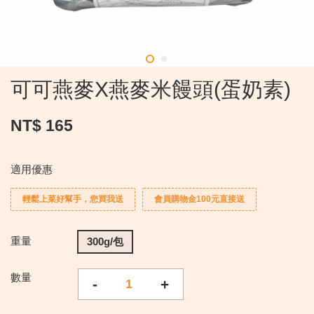
可可燕麥X燕麥米饅頭(蛋奶素)
NT$ 165
適用優惠
輕鬆上菜好幫手，您買我送
會員購物金100元直接送
重量
300g/包
數量
-
+