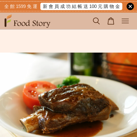
新 會 員 成 功 結 帳 送 100 元 購 物 金
全 館 1599 免 運