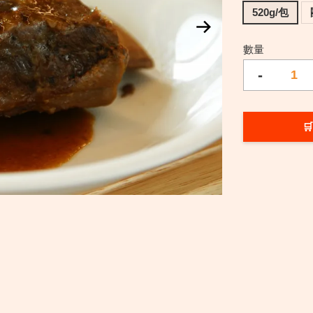
520g/包
數量
-
