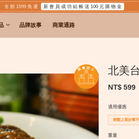
新 會 員 成 功 結 帳 送 100 元 購 物 金
全 館 1599 免 運
品
品牌故事
商業通路
北美
NT$ 599
適用優惠
輕鬆上菜好幫
重量