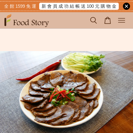
新 會 員 成 功 結 帳 送 100 元 購 物 金
全 館 1599 免 運