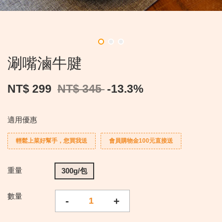
涮嘴滷牛腱
NT$ 299
NT$ 345
-13.3%
適用優惠
輕鬆上菜好幫手，您買我送
會員購物金100元直接送
重量
300g/包
數量
-
+