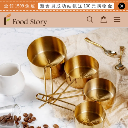
新 會 員 成 功 結 帳 送 100 元 購 物 金
全 館 1599 免 運