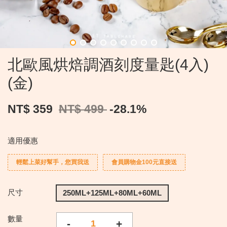
北歐風烘焙調酒刻度量匙(4入)
(金)
NT$ 359
NT$ 499
-28.1%
適用優惠
輕鬆上菜好幫手，您買我送
會員購物金100元直接送
尺寸
250ML+125ML+80ML+60ML
數量
-
+