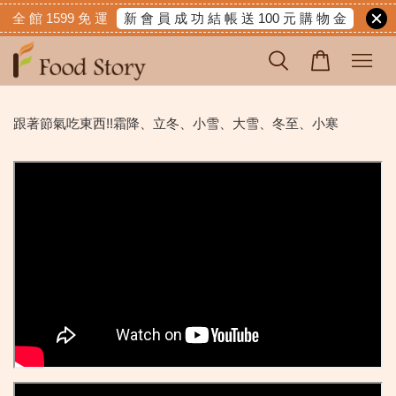
新 會 員 成 功 結 帳 送 100 元 購 物 金
全 館 1599 免 運
跟著節氣吃東西!!霜降、立冬、小雪、大雪、冬至、小寒