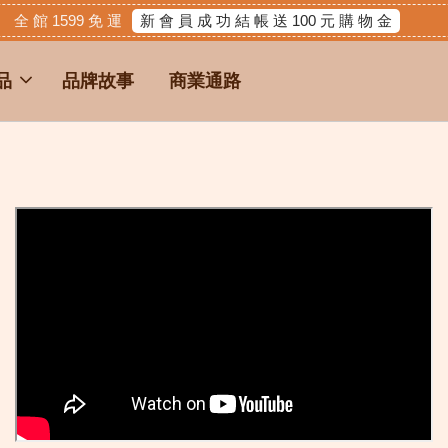
新 會 員 成 功 結 帳 送 100 元 購 物 金
全 館 1599 免 運
品
品牌故事
商業通路