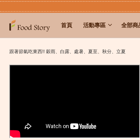
首頁
活動專區
全部商
跟著節氣吃東西!! 穀雨、白露、處暑、夏至、秋分、立夏