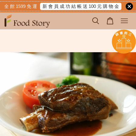
新 會 員 成 功 結 帳 送 100 元 購 物 金
全 館 1599 免 運