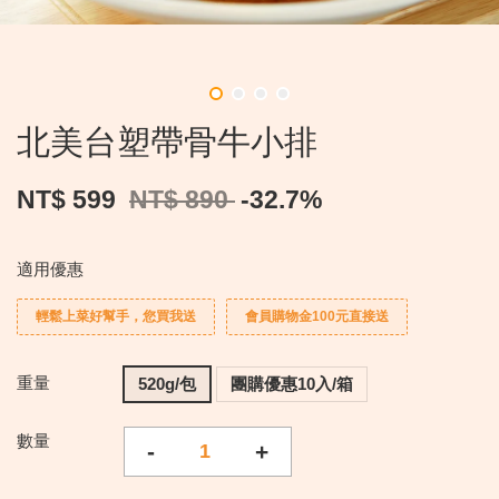
北美台塑帶骨牛小排
NT$ 599
NT$ 890
-32.7%
適用優惠
輕鬆上菜好幫手，您買我送
會員購物金100元直接送
重量
520g/包
團購優惠10入/箱
數量
-
+