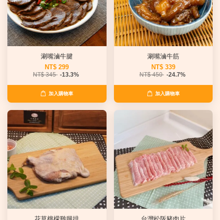
涮嘴滷牛腱
涮嘴滷牛筋
NT$ 299
NT$ 339
NT$ 345
-13.3%
NT$ 450
-24.7%
加入購物車
加入購物車
花草檸檬雞腿排
台灣松阪豬肉片