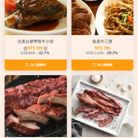
北美台塑帶骨牛小排
龍喜牛三寶
從
NT$ 599
起
NT$ 799
NT$ 890
-32.7%
NT$ 1,130
-29.3%
加入購物車
加入購物車