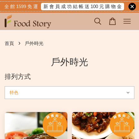
新 會 員 成 功 結 帳 送 100 元 購 物 金
全 館 1599 免 運
›
首頁
戶外時光
戶外時光
排列方式