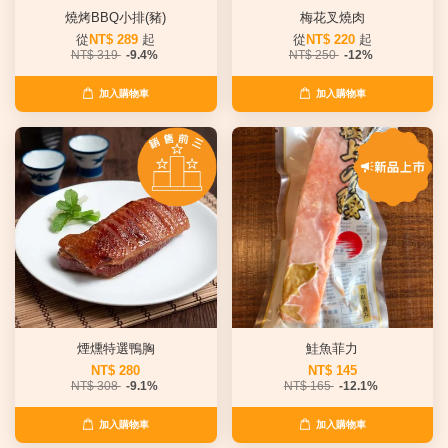
燒烤BBQ小排(豬)
梅花叉燒肉
從
NT$ 289
起
從
NT$ 220
起
NT$ 319
-9.4%
NT$ 250
-12%
加入購物車
加入購物車
煙燻特選鴨胸
鮭魚菲力
NT$ 280
NT$ 145
NT$ 308
-9.1%
NT$ 165
-12.1%
加入購物車
加入購物車